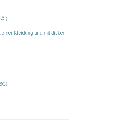
.ä.)
quemer Kleidung und mit dicken
3G).