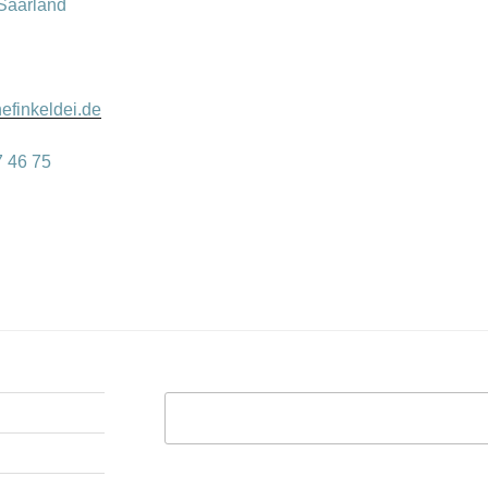
 Saarland
efinkeldei.de
7 46 75
Suchen