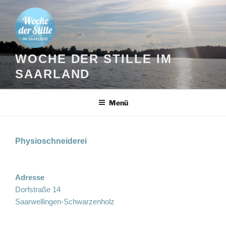
Zum
Inhalt
springen
WOCHE DER STILLE IM
SAARLAND
Menü
Physioschneiderei
Adresse
Dorfstraße 14
Saarwellingen-Schwarzenholz