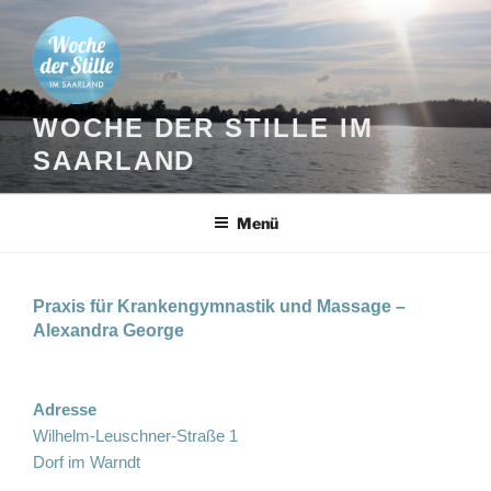
Zum
Inhalt
springen
WOCHE DER STILLE IM
SAARLAND
Menü
Praxis für Krankengymnastik und Massage –
Alexandra George
Adresse
Wilhelm-Leuschner-Straße 1
Dorf im Warndt