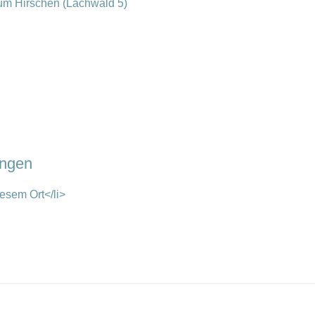
um Hirschen (Lachwald 5)
ungen
esem Ort</li>