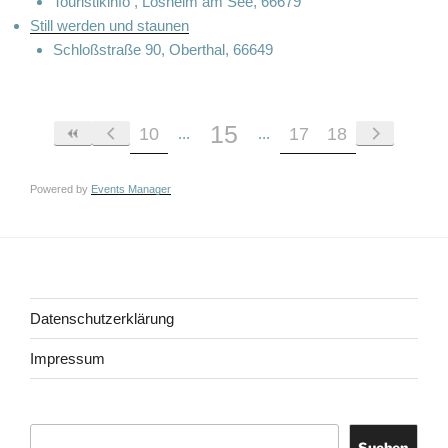
Touristikinfo , Losheim am See, 66679
Still werden und staunen
Schloßstraße 90, Oberthal, 66649
15
10
17
18
Powered by
Events Manager
Datenschutzerklärung
Impressum
Suchen
Suchen