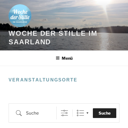
Zum
Inhalt
springen
WOCHE DER STILLE IM
SAARLAND
Menü
VERANSTALTUNGSORTE
Suche
Suche