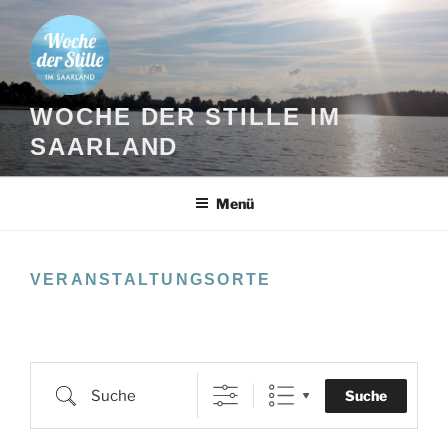
Zum
Inhalt
springen
WOCHE DER STILLE IM
SAARLAND
Menü
VERANSTALTUNGSORTE
Suche
Suche