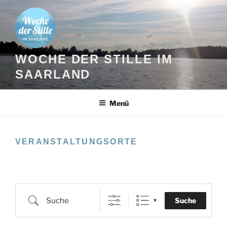
Zum
Inhalt
springen
WOCHE DER STILLE IM
SAARLAND
Menü
VERANSTALTUNGSORTE
Suche
Suche