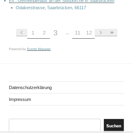
Ev . Gemeindehaus an der Stiftskirche in Saarbrücken
Odakerstrasse, Saarbrücken, 66117
3
1
2
11
12
Powered by
Events Manager
Datenschutzerklärung
Impressum
Suchen
Suchen